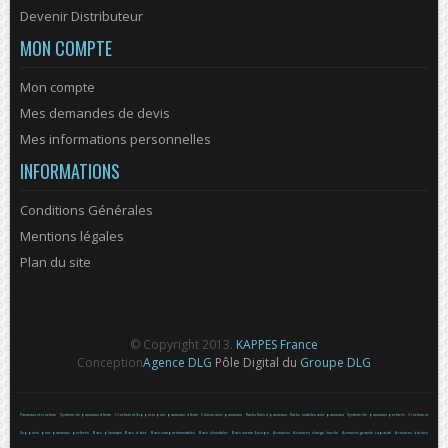
Devenir Distributeur
MON COMPTE
Mon compte
Mes demandes de devis
Mes informations personnelles
INFORMATIONS
Conditions Générales
Mentions légales
Plan du site
© Copyright 2013.
KAPPES France
Conception
Agence DLG
Pôle Digital du
Groupe DLG
Panneaux et crochets
Système de panneaux à fente
Crochets et Supports pour panneaux à fente
Cloison avec panneaux
Racks fixes à panneaux
Racks mobiles avec panneaux
Système de panneaux perforés
Crochets et
Supports pour panneaux perforés
Bacs plastique
Bacs à bec
Bacs compartimenables
Bacs divisibles
Bacs norme Europe
Armoires
Armoires charge lourde
Armoires grande capacité
Armoires à tiroirs