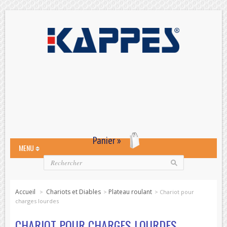
Panier »
MENU
Accueil
Chariots et Diables
Plateau roulant
>
>
>
Chariot pour
charges lourdes
CHARIOT POUR CHARGES LOURDES