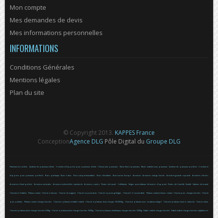
Mon compte
Mes demandes de devis
Mes informations personnelles
INFORMATIONS
Conditions Générales
Mentions légales
Plan du site
© Copyright 2013.
KAPPES France
Conception
Agence DLG
Pôle Digital du
Groupe DLG
Panneaux et crochets
Système de panneaux à fente
Crochets et Supports pour panneaux à fente
Cloison avec panneaux
Racks fixes à panneaux
Racks mobiles avec panneaux
Système de panneaux perforés
Crochets et
Supports pour panneaux perforés
Bacs plastique
Bacs à bec
Bacs compartimenables
Bacs divisibles
Bacs norme Europe
Armoires
Armoires charge lourde
Armoires grande capacité
Armoires à tiroirs
Armoires à fond perforé
Armoires verticales
Armoires industrielles standards
Armoires casiers
Postes de travail
Caillebotis
Sièges assis-debout
Armoires d'appoint
Postes de Contrôle Qualité
Stations de travail
Chariots et Diables
Plateau roulant
Chariot à dossier
Chariot de magasin
Chariot à parois bois
Chariot à parois grillagés
Chariot C+C encastrable
Plateau roulant et timon roulant
Chariot pour charges lourdes
Chariot
pour palettes
Plateau roulant charges lourdes
Chariot à plateaux et établi mobile
Chariot à plateaux bois charges 150-250kg
Chariot à plateaux avec escabeau intégré
Chariot à plateaux bois à rebords
Chariot à bac
Chariot à plateaux bois charges lourdes 500kg
Chariot à plateaux bois charges lourdes 1000kg
Chariot à plateaux métalliques charges lourdes 1000kg
Etabli mobile charges lourdes
Etabli mobile charges lourdes réglables en