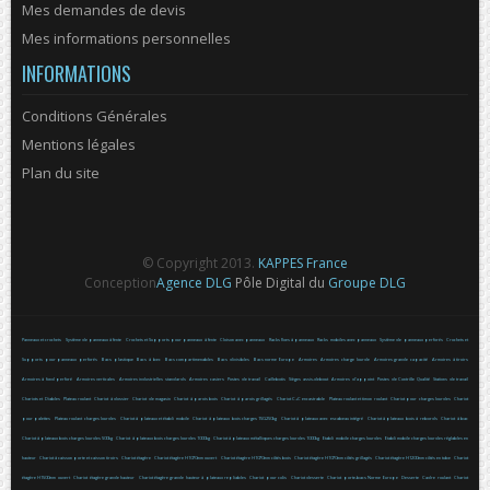
Mes demandes de devis
Mes informations personnelles
INFORMATIONS
Conditions Générales
Mentions légales
Plan du site
© Copyright 2013.
KAPPES France
Conception
Agence DLG
Pôle Digital du
Groupe DLG
Panneaux et crochets
Système de panneaux à fente
Crochets et Supports pour panneaux à fente
Cloison avec panneaux
Racks fixes à panneaux
Racks mobiles avec panneaux
Système de panneaux perforés
Crochets et
Supports pour panneaux perforés
Bacs plastique
Bacs à bec
Bacs compartimenables
Bacs divisibles
Bacs norme Europe
Armoires
Armoires charge lourde
Armoires grande capacité
Armoires à tiroirs
Armoires à fond perforé
Armoires verticales
Armoires industrielles standards
Armoires casiers
Postes de travail
Caillebotis
Sièges assis-debout
Armoires d'appoint
Postes de Contrôle Qualité
Stations de travail
Chariots et Diables
Plateau roulant
Chariot à dossier
Chariot de magasin
Chariot à parois bois
Chariot à parois grillagés
Chariot C+C encastrable
Plateau roulant et timon roulant
Chariot pour charges lourdes
Chariot
pour palettes
Plateau roulant charges lourdes
Chariot à plateaux et établi mobile
Chariot à plateaux bois charges 150-250kg
Chariot à plateaux avec escabeau intégré
Chariot à plateaux bois à rebords
Chariot à bac
Chariot à plateaux bois charges lourdes 500kg
Chariot à plateaux bois charges lourdes 1000kg
Chariot à plateaux métalliques charges lourdes 1000kg
Etabli mobile charges lourdes
Etabli mobile charges lourdes réglables en
hauteur
Chariot à caisson porte et caisson tiroirs
Chariot étagère
Chariot étagère H1070mm ouvert
Chariot étagère H1070mm côtés bois
Chariot étagère H1070mm côtés grillagés
Chariot étagère H1200mm côtés en tube
Chariot
étagère H1500mm ouvert
Chariot étagère grande hauteur
Chariot étagère grande hauteur à plateaux repliables
Chariot pour colis
Chariot desserte
Chariot porte-bacs Norme Europe
Desserte
Cadre roulant
Chariot