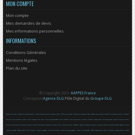
MON COMPTE
Mon compte
Mes demandes de devis
Mes informations personnelles
INFORMATIONS
Conditions Générales
Mentions légales
Plan du site
© Copyright 2013.
KAPPES France
Conception
Agence DLG
Pôle Digital du
Groupe DLG
Panneaux et crochets
Système de panneaux à fente
Crochets et Supports pour panneaux à fente
Cloison avec panneaux
Racks fixes à panneaux
Racks mobiles avec panneaux
Système de panneaux perforés
Crochets et
Supports pour panneaux perforés
Bacs plastique
Bacs à bec
Bacs compartimenables
Bacs divisibles
Bacs norme Europe
Armoires
Armoires charge lourde
Armoires grande capacité
Armoires à tiroirs
Armoires à fond perforé
Armoires verticales
Armoires industrielles standards
Armoires casiers
Postes de travail
Caillebotis
Sièges assis-debout
Armoires d'appoint
Postes de Contrôle Qualité
Stations de travail
Chariots et Diables
Plateau roulant
Chariot à dossier
Chariot de magasin
Chariot à parois bois
Chariot à parois grillagés
Chariot C+C encastrable
Plateau roulant et timon roulant
Chariot pour charges lourdes
Chariot