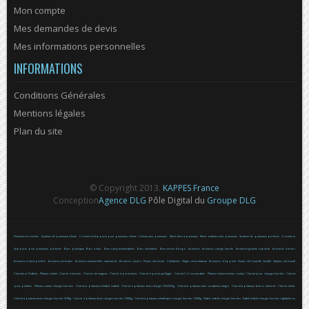
Mon compte
Mes demandes de devis
Mes informations personnelles
INFORMATIONS
Conditions Générales
Mentions légales
Plan du site
© Copyright 2013.
KAPPES France
Conception
Agence DLG
Pôle Digital du
Groupe DLG
Panneaux et crochets
Système de panneaux à fente
Crochets et Supports pour panneaux à fente
Cloison avec panneaux
Racks fixes à panneaux
Racks mobiles avec panneaux
Système de panneaux perforés
Crochets et
Supports pour panneaux perforés
Bacs plastique
Bacs à bec
Bacs compartimenables
Bacs divisibles
Bacs norme Europe
Armoires
Armoires charge lourde
Armoires grande capacité
Armoires à tiroirs
Armoires à fond perforé
Armoires verticales
Armoires industrielles standards
Armoires casiers
Postes de travail
Caillebotis
Sièges assis-debout
Armoires d'appoint
Postes de Contrôle Qualité
Stations de travail
Chariots et Diables
Plateau roulant
Chariot à dossier
Chariot de magasin
Chariot à parois bois
Chariot à parois grillagés
Chariot C+C encastrable
Plateau roulant et timon roulant
Chariot pour charges lourdes
Chariot
pour palettes
Plateau roulant charges lourdes
Chariot à plateaux et établi mobile
Chariot à plateaux bois charges 150-250kg
Chariot à plateaux avec escabeau intégré
Chariot à plateaux bois à rebords
Chariot à bac
Chariot à plateaux bois charges lourdes 500kg
Chariot à plateaux bois charges lourdes 1000kg
Chariot à plateaux métalliques charges lourdes 1000kg
Etabli mobile charges lourdes
Etabli mobile charges lourdes réglables en