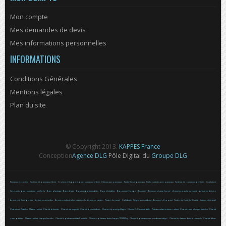
Mon compte
Mes demandes de devis
Mes informations personnelles
INFORMATIONS
Conditions Générales
Mentions légales
Plan du site
© Copyright 2013.
KAPPES France
Conception
Agence DLG
Pôle Digital du
Groupe DLG
Panneaux et crochets
Système de panneaux à fente
Crochets et Supports pour panneaux à fente
Cloison avec panneaux
Racks fixes à panneaux
Racks mobiles avec panneaux
Système de panneaux perforés
Crochets et
Supports pour panneaux perforés
Bacs plastique
Bacs à bec
Bacs compartimenables
Bacs divisibles
Bacs norme Europe
Armoires
Armoires charge lourde
Armoires grande capacité
Armoires à tiroirs
Armoires à fond perforé
Armoires verticales
Armoires industrielles standards
Armoires casiers
Postes de travail
Caillebotis
Sièges assis-debout
Armoires d'appoint
Postes de Contrôle Qualité
Stations de travail
Chariots et Diables
Plateau roulant
Chariot à dossier
Chariot de magasin
Chariot à parois bois
Chariot à parois grillagés
Chariot C+C encastrable
Plateau roulant et timon roulant
Chariot pour charges lourdes
Chariot
pour palettes
Plateau roulant charges lourdes
Chariot à plateaux et établi mobile
Chariot à plateaux bois charges 150-250kg
Chariot à plateaux avec escabeau intégré
Chariot à plateaux bois à rebords
Chariot à bac